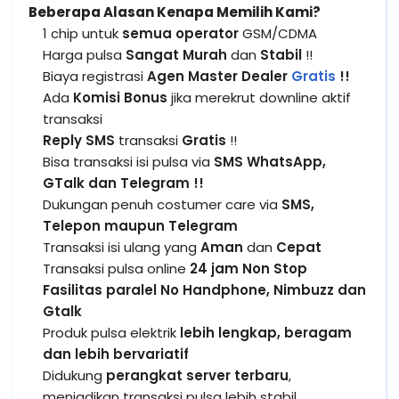
Beberapa Alasan Kenapa Memilih Kami?
1 chip untuk
semua operator
GSM/CDMA
Harga pulsa
Sangat Murah
dan
Stabil
!!
Biaya registrasi
Agen Master Dealer
Gratis
!!
Ada
Komisi Bonus
jika merekrut downline aktif
transaksi
Reply SMS
transaksi
Gratis
!!
Bisa transaksi isi pulsa via
SMS WhatsApp,
GTalk dan Telegram !!
Dukungan penuh costumer care via
SMS,
Telepon maupun Telegram
Transaksi isi ulang yang
Aman
dan
Cepat
Transaksi pulsa online
24 jam Non Stop
Fasilitas paralel No Handphone, Nimbuzz dan
Gtalk
Produk pulsa elektrik
lebih lengkap, beragam
dan lebih bervariatif
Didukung
perangkat server terbaru
,
menjadikan transaksi pulsa lebih stabil